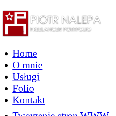
Home
O mnie
Usługi
Folio
Kontakt
Tworzenie stron WWW